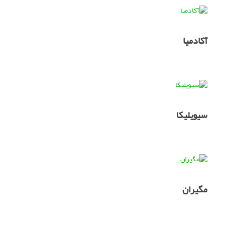
آکادمیا
سیویلیکا
مگیران