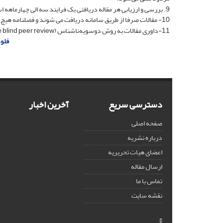
9. بررسی و ارزیابی هر مقاله دریافتی یک فرایند سه الی چهارماهه است که با احتساب فرایند پذیرش، چاپ و انتشار این مدت زمان ممکن است تا پنج ماه طول بکشد.
10- مقالات صرفا از طریق سامانه دریافت می شوند و فصلنامه هیچ گونه تعهدی برای بررسی مقالاتی که به آدرس ایمیل اعضای محترم هیات تحریریه ارسال می شوند ندارد.
11-داوری مقالات به روش دوسویه‌ناشناس (Double blind peer review) انجام می‌شود.
فلود
دسترسی سریع
آخرین اخبار
صفحه اصلی
درباره نشریه
اعضای هیات تحریریه
ارسال مقاله
تماس با ما
نقشه سایت
©