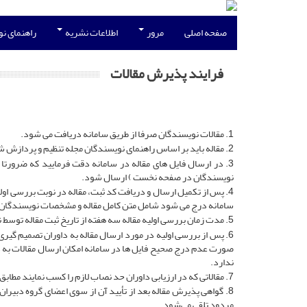
صفحه اصلی
مرور
اطلاعات نشریه
راهنمای ن
فرایند پذیرش مقالات
1. مقالات نویسندگان صرفا از طریق سامانه دریافت می شود.
2. مقاله باید بر اساس راهنمای نویسندگان مجله تنظیم و پردازش شود.
3. در ارسال فایل های مقاله در سامانه دقت فرمایید که ضرو
نویسندگان در صفحه نخست ) ارسال شود.
4. پس از تکمیل ارسال و دریافت کد ثبت، مقاله در نوبت بررسی ا
سامانه درج می شود شامل متن کامل مقاله و مشخصات نویسندگان 
5. مدت زمان بررسی اولیه مقاله سه هفته از تاریخ ثبت مقاله توسط نویسنده است.
6. پس از بررسی اولیه در مورد ارسال مقاله به داوران تصمیم 
صورت عدم درج صحیح فایل ها در سامانه امکان ارسال مقالات به 
ندارد.
7. مقالاتی که در ارزیابی داوران حد نصاب لازم را کسب نمایند مطابق سیاست های مجله در جلسه هیئت تحریریه فصلنامه بررسی و ارزیابی مجدد خواهند شد.
8. گواهی پذیرش مقاله بعد از تأیید آن از سوی اعضای گروه دبیرا
مردود تلقی می‌شود.