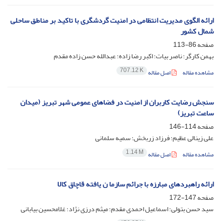
ارائه الگوی مدیریت انتظامی در امنیت گردشگری با تاکید بر مناطق ساحلی
شمال کشور
صفحه
86-113
بهمن کارگر؛ ناصر بیات؛ اکبر رضا زاده؛ عبدالله حسن زاده مقدم
707.12 K
مشاهده مقاله
اصل مقاله
سنجش رضایت کاربران از امنیت در فضاهای عمومی شهر تبریز (میدان
ساعت تبریز)
صفحه
114-146
علی زینالی عظیم؛ فرزاد زربخش؛ سمیه سلمانی
1.14 M
مشاهده مقاله
اصل مقاله
ارائه راهبردهای مبارزه با جرائم سازما ن یافته قاچاق کالا
صفحه
147-172
سید حسن بتولی؛ اسماعیل احمدی مقدم؛ میثم درزی نژاد؛ غلامحسین بیابانی