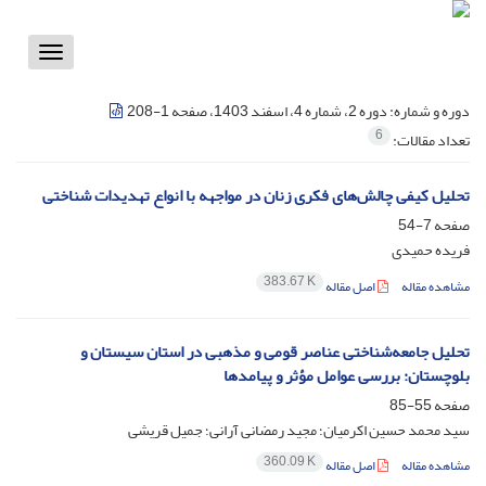
Toggle
vigation
دوره و شماره:
دوره 2، شماره 4، اسفند 1403، صفحه 1-208
6
تعداد مقالات:
تحلیل کیفی چالش‌های فکری زنان در مواجهه با انواع تهدیدات شناختی
صفحه
7-54
فریده حمیدی
383.67 K
مشاهده مقاله
اصل مقاله
تحلیل جامعه‌شناختی عناصر قومی و مذهبی در استان سیستان و
بلوچستان: بررسی عوامل مؤثر و پیامدها
صفحه
55-85
سید محمد حسین اکرمیان؛ مجید رمضانی آرانی؛ جمیل قریشی
360.09 K
مشاهده مقاله
اصل مقاله